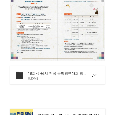
18회-하남시 전국 국악경연대회 참가신청서.hwp
0.10MB
제18회 전국 하남시 국악경연대회(11/03) > 뉴스 |
30년 전통 국악신문 (kukak21.com)